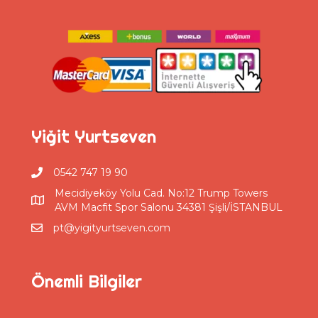
Yiğit Yurtseven
0542 747 19 90
Mecidiyeköy Yolu Cad. No:12 Trump Towers
AVM Macfit Spor Salonu 34381 Şişli/İSTANBUL
pt@yigityurtseven.com
Önemli Bilgiler