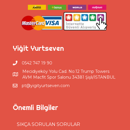
Yiğit Yurtseven
0542 747 19 90
Mecidiyeköy Yolu Cad. No:12 Trump Towers
AVM Macfit Spor Salonu 34381 Şişli/İSTANBUL
pt@yigityurtseven.com
Önemli Bilgiler
SIKÇA SORULAN SORULAR