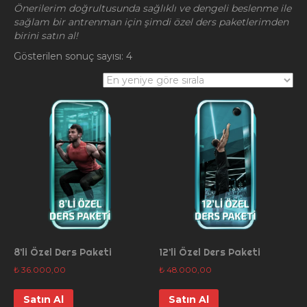
Önerilerim doğrultusunda sağlıklı ve dengeli beslenme ile
sağlam bir antrenman için şimdi özel ders paketlerimden
birini satın al!
Gösterilen sonuç sayısı: 4
8’li Özel Ders Paketi
12’li Özel Ders Paketi
₺
36.000,00
₺
48.000,00
Satın Al
Satın Al