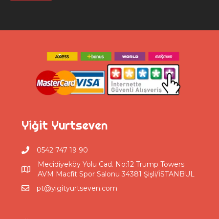
Yiğit Yurtseven
0542 747 19 90
Mecidiyeköy Yolu Cad. No:12 Trump Towers
AVM Macfit Spor Salonu 34381 Şişli/İSTANBUL
pt@yigityurtseven.com