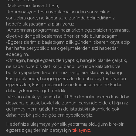
-Maksimum kuvvet testi,
-Koordinasyon testi uygulamalarından sonra çıkan
sonuçlara göre, ne kadar süre zarfında belirlediğimiz
hedefe ulaşacağımızı planlıyoruz.
-Antrenman programınızı hazırlarken egzersizlerin yanı sıra,
diyet ve dengeli beslenme önerilerinde bulunacağım.
-Egzersizlerimizi başladığımız ilk günden itibaren kayıt edip
her hafta periyodik olarak gelişmelerden sizi haberdar
edeceğim.
-Örneğin, hangi egzersizleri yaptık, hangi kilolar ile çalıştık,
ne kadar süre bisiklet, koşu bandı üstünde kalabildik ve
bunları yaparken kalp ritminiz hangi aralıklardaydı, hangi
kas gruplarında, hangi egzersizlerde daha zayıftınız ve bu
egzersizleri, kas gruplarını biz ne kadar sürede ne kadar
daha iyi konuma getirebildik.
-Ve son olarak, yukarıda belirttiğim konuları içeren kayıtlı bir
dosyanız olacak, böylelikle zaman içerisinde elde ettiğimiz
gelişmeyi hem gözle hem de istatistiki rakamlarla çok
daha net bir şekilde gözlemleyebileceğiz.
Hedefinize ulaşmaya yönelik yaptırmış olduğum bire-bir
egzersiz çeşitleri’nin detayı için
tıklayınız.