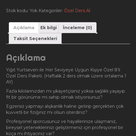
Ders
Paketi
Stok kodu:
Yok
Kategoriler:
Özel Ders Al
adet
Açıklama
Ek bilgi
İnceleme (0)
Taksit Seçenekleri
Açıklama
Yiğit Yurtseven ile Her Seviyeye Uygun Kişiye Özel 8’li
Özel Ders Paketi. (Haftalık 2 ders olmak üzere ortalama 1
AY)
Fazla kilolarınızdan mı şikayetçisiniz yoksa sağlıklı yaşayıp
fit bir görünüme mi sahip olmak istiyorsunuz?
Egzersiz yapmayı alışkanlık haline getirip gerçekten çok
kuvvetli bir fiziğiniz mi olsun isterdiniz?
Profesyonel sporcusunuz ve hayallerinize ulaşmanız,
bireysel yeteneklerinizi geliştirmeniz için profesyonel bir
koça mı ihtiyacınız var?