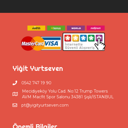
Yiğit Yurtseven
0542 747 19 90
Mecidiyeköy Yolu Cad. No:12 Trump Towers
AVM Macfit Spor Salonu 34381 Şişli/İSTANBUL
pt@yigityurtseven.com
Önemli Bilgiler