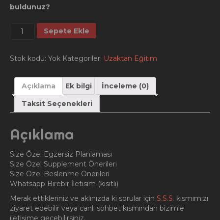
buldunuz?
Basketbolculara
Sepete Ekle
Özel
4
Haftalık
Stok kodu:
Yok
Kategoriler:
Uzaktan Eğitim
Uzaktan
Eğitim
Açıklama
Ek bilgi
İnceleme (0)
Paketi
adet
Taksit Seçenekleri
Açıklama
Size Özel Egzersiz Planlaması
Size Özel Supplement Önerileri
Size Özel Beslenme Önerileri
Whatsapp Birebir İletisim (kısıtlı)
Merak ettikleriniz ve aklınızda ki sorular için
S.S.S.
kısmımızı
ziyaret edebilir veya canlı sohbet kısmından bizimle
iletişime geçebilirsiniz.