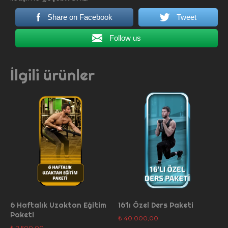
Share on Facebook
Tweet
Follow us
İlgili ürünler
6 Haftalık Uzaktan Eğitim
16’lı Özel Ders Paketi
Paketi
₺
40.000,00
₺
2.500,00