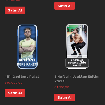
Satın Al
Satın Al
48’li Özel Ders Paketi
3 Haftalık Uzaktan Eğitim
Paketi
₺
96.000,00
₺
1.500,00
Satın Al
Satın Al