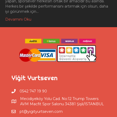
yapan, sporsever herkesin ortak bir amacıdır bu aslında.
Herkes bir şekilde performansını artırmak için olsun, daha
iyi görünmek için…
Devamını Oku
Yiğit Yurtseven
0542 747 19 90
Mecidiyeköy Yolu Cad. No:12 Trump Towers
AVM Macfit Spor Salonu 34381 Şişli/İSTANBUL
pt@yigityurtseven.com