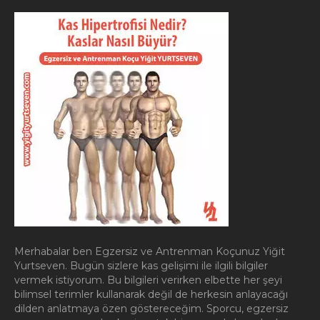
Merhabalar ben Egzersiz ve Antrenman Koçunuz Yiğit
Yurtseven. Bugün sizlere kas gelişimi ile ilgili bilgiler
vermek istiyorum. Bu bilgileri verirken elbette her şeyi
bilimsel terimler kullanarak değil de herkesin anlayacağı
dilden anlatmaya özen göstereceğim. Sporcu, egzersiz