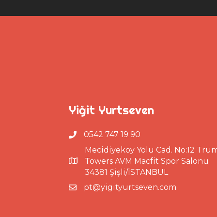
Yiğit Yurtseven
0542 747 19 90
Mecidiyeköy Yolu Cad. No:12 Tru
Towers AVM Macfit Spor Salonu
34381 Şişli/İSTANBUL
pt@yigityurtseven.com