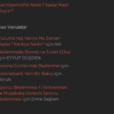
as Hipertrofisi Nedir? Kaslar Nasıl
Büyür?
Son Yorumlar
Vücutta Yağ Yakımı Ne Zaman
aşlar? Kardiyo Nedir?
için
Aslı
eslenmede Romeo ve Juliet Etkisi
çin
EYYÜP DÜŞDEN
Korona Günlerinde Beslenme
için
-
eleneksele Yeni Bir Bakış
için
Doruk
porcu Beslenmesi-1 / Antrenman
ve Müsabaka Dönemi Sporcu
Beslenmesi
için
Emre Sağlam