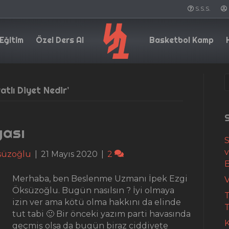
S.S.S.
Eğitim
Özel Ders Al
Basketbol Kamp
atlı Diyet Nedir’
S
yası
S
süzoğlu
|
21 Mayıs 2020
|
2
Merhaba, ben Beslenme Uzmanı İpek Ezgi
V
Öksüzoğlu. Bugün nasılsın ? İyi olmaya
T
izin ver ama kötü olma hakkını da elinde
T
tut tabi 🙂 Bir önceki yazım parti havasında
K
geçmiş olsa da bugün biraz ciddiyete