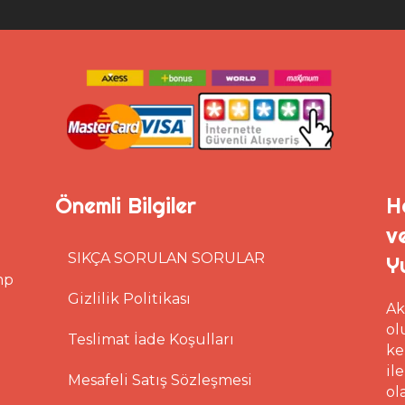
Önemli Bilgiler
H
v
SIKÇA SORULAN SORULAR
Y
mp
Gizlilik Politikası
Ak
ol
Teslimat İade Koşulları
ke
il
Mesafeli Satış Sözleşmesi
ol