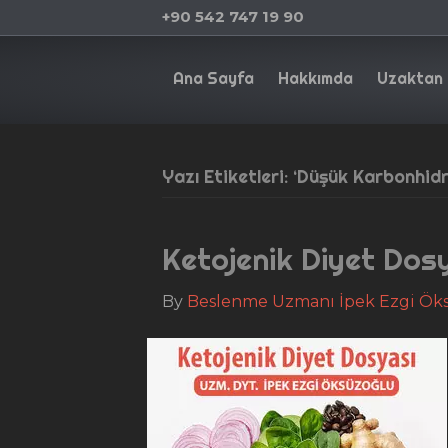
+90 542 747 19 90
Ana Sayfa
Hakkımda
Uzaktan 
Yazı Etiketleri: ‘Düşük Karbonhidr
Ketojenik Diyet Dos
By
Beslenme Uzmanı İpek Ezgi Ök