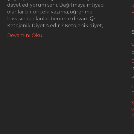
davet ediyorum seni. Dağıtmaya ihtiyacı
K
olanlar bir önceki yazıma, öğrenme
havasında olanlar benimle devam 🙂
Ketojenik Diyet Nedir ? Ketojenik diyet,…
Devamını Oku
B
B
i
G
S