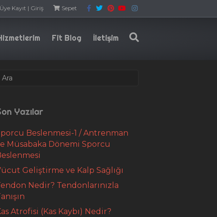
F
T
P
Y
I
Üye Kayıt | Giriş
Sepet
a
w
i
o
n
c
i
n
u
s
e
t
t
t
t
b
t
e
u
a
Hizmetlerim
Fit Blog
İletişim
o
e
r
b
g
o
r
e
e
r
k
s
a
t
m
on Yazılar
porcu Beslenmesi-1 / Antrenman
ve Müsabaka Dönemi Sporcu
Beslenmesi
ücut Geliştirme ve Kalp Sağlığı
endon Nedir? Tendonlarınızla
anışın
as Atrofisi (Kas Kaybı) Nedir?