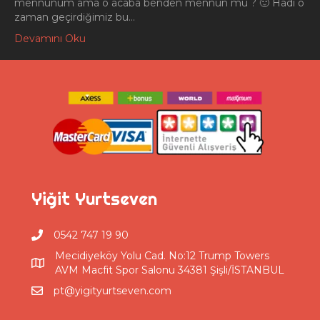
mennunum ama o acaba benden mennun mu ? 🙂 Hadi o
zaman geçirdiğimiz bu…
Devamını Oku
Yiğit Yurtseven
0542 747 19 90
Mecidiyeköy Yolu Cad. No:12 Trump Towers
AVM Macfit Spor Salonu 34381 Şişli/İSTANBUL
pt@yigityurtseven.com