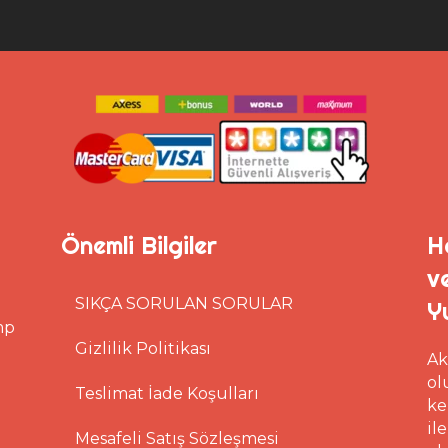
Önemli Bilgiler
H
v
SIKÇA SORULAN SORULAR
Y
mp
Gizlilik Politikası
Ak
ol
Teslimat İade Koşulları
ke
il
Mesafeli Satış Sözleşmesi