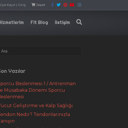
F
T
P
Y
I
Üye Kayıt | Giriş
Sepet
a
w
i
o
n
c
i
n
u
s
e
t
t
t
t
b
t
e
u
a
Hizmetlerim
Fit Blog
İletişim
o
e
r
b
g
o
r
e
e
r
k
s
a
t
m
on Yazılar
porcu Beslenmesi-1 / Antrenman
ve Müsabaka Dönemi Sporcu
Beslenmesi
ücut Geliştirme ve Kalp Sağlığı
endon Nedir? Tendonlarınızla
anışın