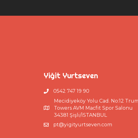
Yiğit Yurtseven
0542 747 19 90
Mecidiyeköy Yolu Cad. No:12 Tru
Towers AVM Macfit Spor Salonu
34381 Şişli/İSTANBUL
pt@yigityurtseven.com