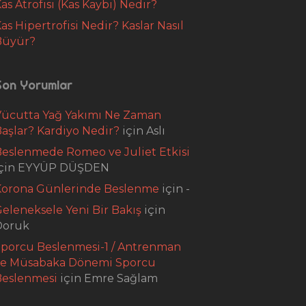
as Atrofisi (Kas Kaybı) Nedir?
as Hipertrofisi Nedir? Kaslar Nasıl
Büyür?
Son Yorumlar
Vücutta Yağ Yakımı Ne Zaman
aşlar? Kardiyo Nedir?
için
Aslı
eslenmede Romeo ve Juliet Etkisi
çin
EYYÜP DÜŞDEN
Korona Günlerinde Beslenme
için
-
eleneksele Yeni Bir Bakış
için
Doruk
porcu Beslenmesi-1 / Antrenman
ve Müsabaka Dönemi Sporcu
Beslenmesi
için
Emre Sağlam