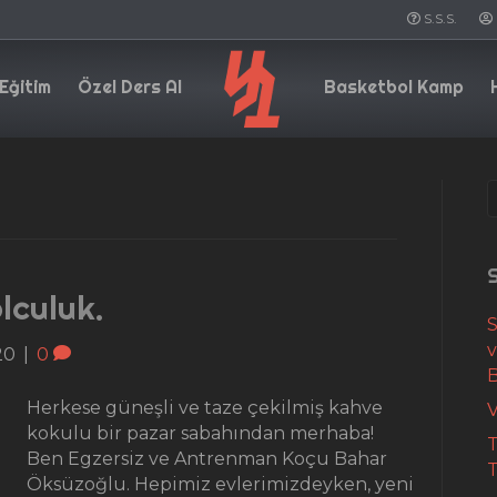
S.S.S.
Eğitim
Özel Ders Al
Basketbol Kamp
S
lculuk.
S
20
|
0
Herkese güneşli ve taze çekilmiş kahve
V
kokulu bir pazar sabahından merhaba!
T
Ben Egzersiz ve Antrenman Koçu Bahar
T
Öksüzoğlu. Hepimiz evlerimizdeyken, yeni