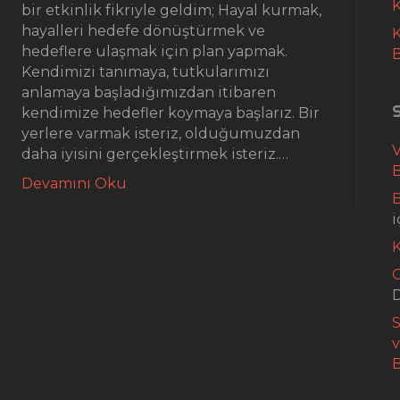
K
bir etkinlik fikriyle geldim; Hayal kurmak,
hayalleri hedefe dönüştürmek ve
K
hedeflere ulaşmak için plan yapmak.
Kendimizi tanımaya, tutkularımızı
anlamaya başladığımızdan itibaren
kendimize hedefler koymaya başlarız. Bir
yerlere varmak isteriz, olduğumuzdan
daha iyisini gerçekleştirmek isteriz.…
B
Devamını Oku
B
i
G
S