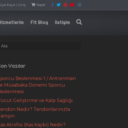
F
T
P
Y
I
Üye Kayıt | Giriş
Sepet
a
w
i
o
n
c
i
n
u
s
e
t
t
t
t
b
t
e
u
a
Hizmetlerim
Fit Blog
İletişim
o
e
r
b
g
o
r
e
e
r
k
s
a
t
m
on Yazılar
porcu Beslenmesi-1 / Antrenman
ve Müsabaka Dönemi Sporcu
Beslenmesi
ücut Geliştirme ve Kalp Sağlığı
endon Nedir? Tendonlarınızla
anışın
as Atrofisi (Kas Kaybı) Nedir?