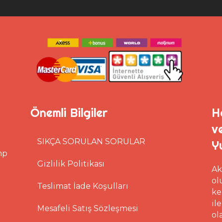
Önemli Bilgiler
H
v
SIKÇA SORULAN SORULAR
Y
mp
Gizlilik Politikası
Ak
ol
Teslimat İade Koşulları
ke
il
Mesafeli Satış Sözleşmesi
ol