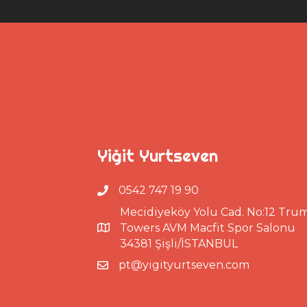
Yiğit Yurtseven
0542 747 19 90
Mecidiyeköy Yolu Cad. No:12 Tru
Towers AVM Macfit Spor Salonu
34381 Şişli/İSTANBUL
pt@yigityurtseven.com