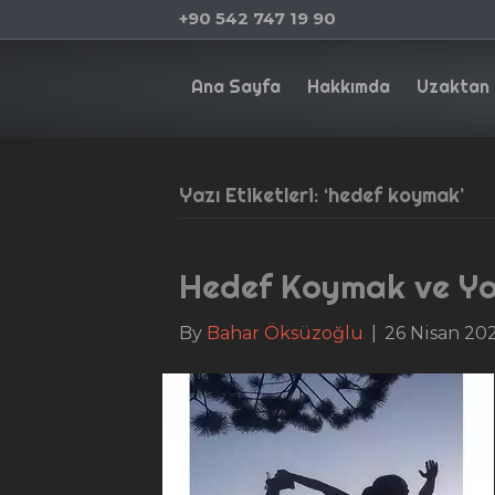
+90 542 747 19 90
Ana Sayfa
Hakkımda
Uzaktan 
Yazı Etiketleri: ‘hedef koymak’
Hedef Koymak ve Yo
By
Bahar Öksüzoğlu
|
26 Nisan 20