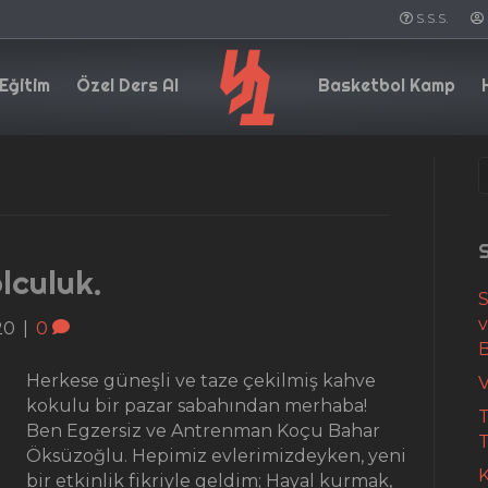
S.S.S.
Eğitim
Özel Ders Al
Basketbol Kamp
S
lculuk.
S
20
|
0
Herkese güneşli ve taze çekilmiş kahve
V
kokulu bir pazar sabahından merhaba!
T
Ben Egzersiz ve Antrenman Koçu Bahar
T
Öksüzoğlu. Hepimiz evlerimizdeyken, yeni
K
bir etkinlik fikriyle geldim; Hayal kurmak,