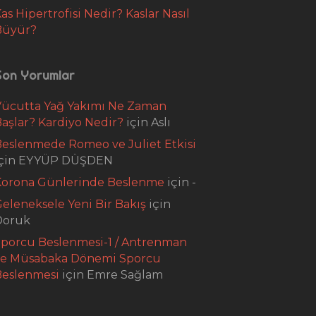
as Hipertrofisi Nedir? Kaslar Nasıl
Büyür?
Son Yorumlar
Vücutta Yağ Yakımı Ne Zaman
aşlar? Kardiyo Nedir?
için
Aslı
eslenmede Romeo ve Juliet Etkisi
çin
EYYÜP DÜŞDEN
Korona Günlerinde Beslenme
için
-
eleneksele Yeni Bir Bakış
için
Doruk
porcu Beslenmesi-1 / Antrenman
ve Müsabaka Dönemi Sporcu
Beslenmesi
için
Emre Sağlam