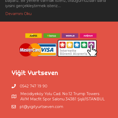
başlarız. Bir yerlere varmak isteriz, olduğumuzdan daha
iyisini gerçekleştirmek isteriz.…
Devamını Oku
Yiğit Yurtseven
0542 747 19 90
Mecidiyeköy Yolu Cad. No:12 Trump Towers
AVM Macfit Spor Salonu 34381 Şişli/İSTANBUL
pt@yigityurtseven.com