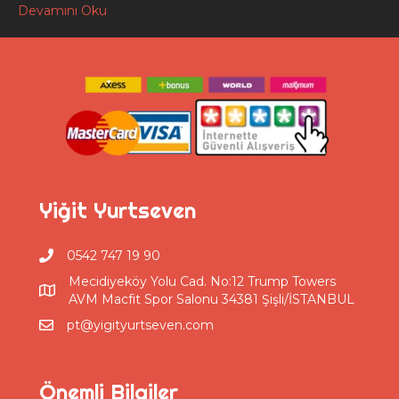
Devamını Oku
Yiğit Yurtseven
0542 747 19 90
Mecidiyeköy Yolu Cad. No:12 Trump Towers
AVM Macfit Spor Salonu 34381 Şişli/İSTANBUL
pt@yigityurtseven.com
Önemli Bilgiler