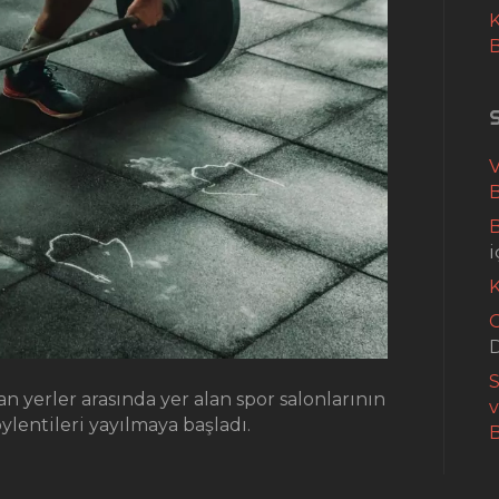
K
B
B
i
G
S
an yerler arasında yer alan spor salonlarının
lentileri yayılmaya başladı.