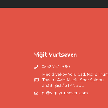
Yiğit Yurtseven
0542 747 19 90
Mecidiyeköy Yolu Cad. No:12 Tru
Towers AVM Macfit Spor Salonu
34381 Şişli/İSTANBUL
pt@yigityurtseven.com