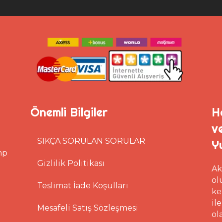
Önemli Bilgiler
H
v
SIKÇA SORULAN SORULAR
Y
mp
Gizlilik Politikası
Ak
ol
Teslimat İade Koşulları
ke
il
Mesafeli Satış Sözleşmesi
ol