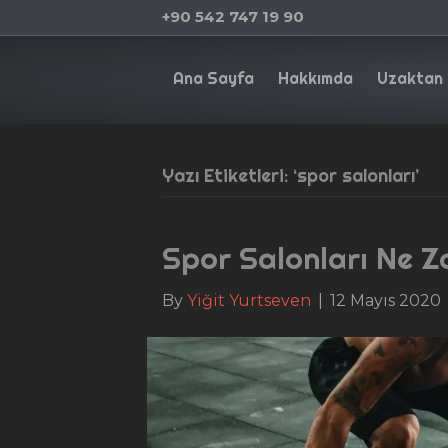
+90 542 747 19 90
Ana Sayfa
Hakkımda
Uzaktan 
Yazı Etiketleri: ‘spor salonları’
Spor Salonları Ne 
By
Yiğit Yurtseven
|
12 Mayıs 2020