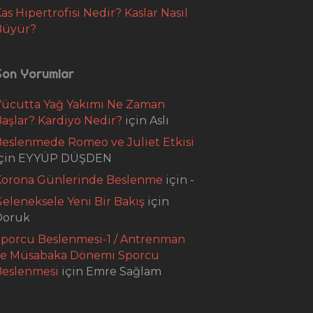
as Hipertrofisi Nedir? Kaslar Nasıl
Büyür?
Son Yorumlar
Vücutta Yağ Yakımı Ne Zaman
aşlar? Kardiyo Nedir?
için
Aslı
eslenmede Romeo ve Juliet Etkisi
çin
EYYÜP DÜŞDEN
Korona Günlerinde Beslenme
için
-
eleneksele Yeni Bir Bakış
için
Doruk
porcu Beslenmesi-1 / Antrenman
ve Müsabaka Dönemi Sporcu
Beslenmesi
için
Emre Sağlam