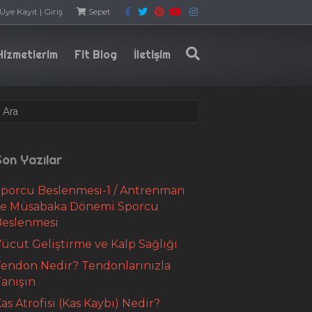
F
T
P
Y
I
Üye Kayıt | Giriş
Sepet
a
w
i
o
n
c
i
n
u
s
e
t
t
t
t
b
t
e
u
a
Hizmetlerim
Fit Blog
İletişim
o
e
r
b
g
o
r
e
e
r
k
s
a
t
m
on Yazılar
porcu Beslenmesi-1 / Antrenman
ve Müsabaka Dönemi Sporcu
Beslenmesi
ücut Geliştirme ve Kalp Sağlığı
endon Nedir? Tendonlarınızla
anışın
as Atrofisi (Kas Kaybı) Nedir?