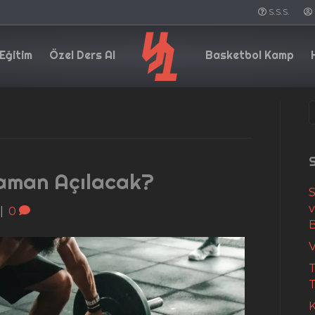
S.S.S.
Eğitim
Özel Ders Al
Basketbol Kamp
S
Zaman Açılacak?
S
|
0
V
T
T
K