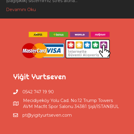
(bağışıklık) sistemimiz stres altına…
Devamını Oku
Yiğit Yurtseven
0542 747 19 90
Mecidiyeköy Yolu Cad. No:12 Trump Towers
AVM Macfit Spor Salonu 34381 Şişli/İSTANBUL
pt@yigityurtseven.com