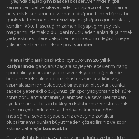
11 yaşında başladığım
basketbol
serüvenimde hiçbir
zaman tembel ve şikayet eden bir sporcu olmadım ama
ne yazık ki sonunun ne zaman olduğunu bilmediğimiz bu
günlerde benimde umutsuzluğa düştüğüm günler oldu ,
kendimi kötü hissettiğim zaman ilk yaptığım şey eski
maçlarımı izlemek oldu , beni mutlu eden anları düşünmek
yada eski resimlere bakıp hemen modumu değiştirmeye
çalıştım ve hemen tekrar spora
sarıldım
.
Halen aktif olarak basketbol oynuyorum
26 yıllık
kariyerimde
genç arkadaşlara söyleyebileceklerim hangi
spor dalını yaparsanız yapın severek yapın , eğer ilerde
bunu meslek haline getirmek isterseniz sevdiğiniz işi
yapmak sizin için çok büyük bir avantaj olacaktır , çünkü
sadece yetenekli olduğunuz için spor yapıyorsanız bir süre
sonra zorlu antrenmanlar, ailenizden ve sevdiklerinizden
ayrı kalmamız , başarı bekleyen kulübümüz ve stres artık
sizin için çok zorlu olmaya başlayacaktır ama eğer
mesleğinizi severek yaparsanız evet yine zorluklar
olucaktır ama bunları büyütmeden çözebilirsiniz ve spor
aşkınız daha ağır
basacaktır
.
Çalışmak tabi ki olmazsa olmaz ama doğru ve bilinçli bir