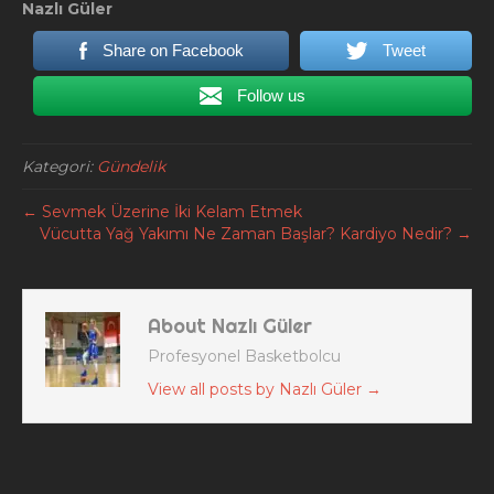
Nazlı Güler
Share on Facebook
Tweet
Follow us
Kategori:
Gündelik
← Sevmek Üzerine İki Kelam Etmek
Vücutta Yağ Yakımı Ne Zaman Başlar? Kardiyo Nedir? →
About Nazlı Güler
Profesyonel Basketbolcu
View all posts by Nazlı Güler
→