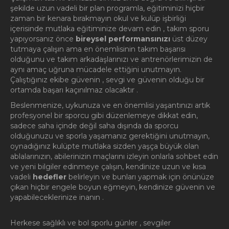
şekilde uzun vadeli bir plan programla, eğitiminizi hiçbir
zaman bir kenara bırakmayın okul ve kulüp işbirliği
içerisinde mutlaka eğitiminize devam edin , takım sporu
yapıyorsanız önce
bireysel performansınızı
üst düzey
tutmaya çalışın ama en önemlisinin takım başarısı
olduğunu ve takım arkadaşlarınızı ve antrenörlerimizin de
aynı amaç uğruna mücadele ettiğini unutmayın.
Çalıştığınız ekibe güvenin , sevgi ve güvenin olduğu bir
ortamda başarı kaçınılmaz olacaktır .
Beslenmenize, uykunuza ve en önemlisi yaşantınızı artık
profesyonel bir sporcu gibi düzenlemeye dikkat edin,
sadece saha içinde değil saha dışında da sporcu
olduğunuzu ve sporla yaşamanız gerektiğini unutmayın,
oynadığınız kulüpte mutlaka sizden yaşça büyük olan
ablalarınızın, abilerinizin maçlarını izleyin onlarla sohbet edin
ve yeni bilgiler edinmeye çalışın, kendinize uzun ve kısa
vadeli
hedefler
belirleyin ve bunları yapmak için önünüze
çıkan hiçbir engele boyun eğmeyin, kendinize güvenin ve
yapabileceklerinize inanın .
Herkese sağlıklı ve bol sporlu günler , sevgiler