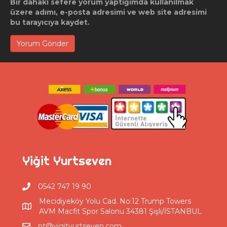
Bir dahaki sefere yorum yaptığımda kullanılmak
üzere adımı, e-posta adresimi ve web site adresimi
bu tarayıcıya kaydet.
Yiğit Yurtseven
0542 747 19 90
Mecidiyeköy Yolu Cad. No:12 Trump Towers
AVM Macfit Spor Salonu 34381 Şişli/İSTANBUL
pt@yigityurtseven.com