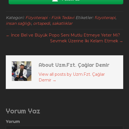
Kategori:
Fizyoterapi - Fizik Tedavi
Etiketler:
fizyoterapi
,
insan sağlığı
,
ortapedi
,
sakatlıklar
← İnce Bel ve Büyük Popo Seni Mutlu Etmeye Yeter Mi?
Sevmek Üzerine İki Kelam Etmek →
About Uzm.Fzt. Çağlar Demir
View all posts by Uzm.Fzt. Çağlar
Demir
→
Yorum Yaz
Yorum