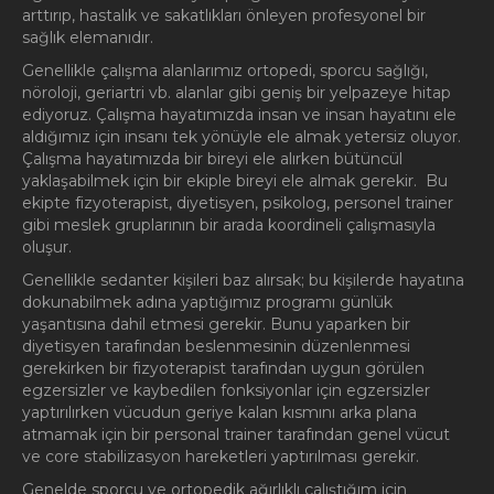
arttırıp, hastalık ve sakatlıkları önleyen profesyonel bir
sağlık elemanıdır.
Genellikle çalışma alanlarımız ortopedi, sporcu sağlığı,
nöroloji, geriartri vb. alanlar gibi geniş bir yelpazeye hitap
ediyoruz. Çalışma hayatımızda insan ve insan hayatını ele
aldığımız için insanı tek yönüyle ele almak yetersiz oluyor.
Çalışma hayatımızda bir bireyi ele alırken bütüncül
yaklaşabilmek için bir ekiple bireyi ele almak gerekir. Bu
ekipte fizyoterapist, diyetisyen, psikolog, personel trainer
gibi meslek gruplarının bir arada koordineli çalışmasıyla
oluşur.
Genellikle sedanter kişileri baz alırsak; bu kişilerde hayatına
dokunabilmek adına yaptığımız programı günlük
yaşantısına dahil etmesi gerekir. Bunu yaparken bir
diyetisyen tarafından beslenmesinin düzenlenmesi
gerekirken bir fizyoterapist tarafından uygun görülen
egzersizler ve kaybedilen fonksiyonlar için egzersizler
yaptırılırken vücudun geriye kalan kısmını arka plana
atmamak için bir personal trainer tarafından genel vücut
ve core stabilizasyon hareketleri yaptırılması gerekir.
Genelde sporcu ve ortopedik ağırlıklı çalıştığım için