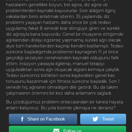
hastalarım genellikle boyun, bel ağrısı, diz ağrısı vb
problemlerden kaynaklı başvururlar. Size aldığım ilginç
vakalardan birini anlatmak isterim. 35 yaşlarında, diz
problemi yaşayan hastam; daha önce bir çok tedavi
uygulamış fakat 8 senedir kısır döngüye giren ve sürekli
diz ağrısıyla bana başvurdu. Genel bir muayene ettiğimde
ağrılarından dolayı egzersiz yapmamış sürekli ağrı olacak
diye tüm hareketlerden kaçınıp kendini kısıtlamıştı. Tedavi
sürecine başladığımda problemin kaynağının 11 yıl önce
geçirdiği sezaryen cerrahisinden kaynaklı olduğunu fark
ettim. İnsizyon yarasıyla ilgilenip, manuel terapiyi
uyguladıktan sonra ağrı oluşacak algısını kırmaya çalıştık.
Tedavi sürecimiz bittikten sonra kaybedilen genel kas
tonusunu kazanmak için fitness sürecine başladık. Son 1
senedir hiç ağrısının olmadığını dile getirdi. Bu da takım
çalışmasının önemini bir kez daha anlamamı sağladı.
Bu çözdüğümüz problem onlarcasından bir tanesi hayata
anlam katıyoruz. Bu yola bizimle çıkmaya ne dersiniz?
Share on Facebook
Tweet
Follow us